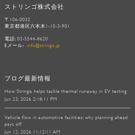
ストリンゴ株式会社
〒106-0032
東京都港区六本木1-10-3-901
電話:
03-5544-8620
Eメール:
info@stringo.jp
ブログ最新情報
How Stringo helps tackle thermal runaway in EV testing
Jun 23, 2026 2:18:11 PM
Vehicle flow in automotive facilities: why planning ahead
pays off
Jun 12, 2026 11:12:11 AM